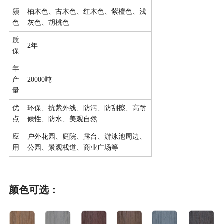
颜
柚木色、古木色、红木色、紫檀色、浅
色
灰色、胡桃色
质
2年
保
年
产
20000吨
量
优
环保、抗紫外线、防污、防刮擦、高耐
点
候性、防水、美观自然
应
户外花园、庭院、露台、游泳池周边、
用
公园、景观栈道、商业广场等
颜色可选：