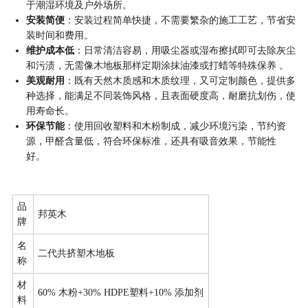
于潮湿环境及户外场所。
安装简便
：安装过程简单快捷，不需要繁杂的施工工艺，节省安
装时间和费用。
维护成本低
：日常清洁容易，用吸尘器或湿布擦拭即可去除灰尘
和污渍，无需像木地板那样定期涂抹油漆或打蜡等特殊保养 。
美观耐用
：既有天然木质感和木质纹理，又可定制颜色，提供多
种选择，能满足不同装饰风格，且表面硬度高，耐磨抗划伤，使
用寿命长。
环保节能
：使用回收塑料和木粉制成，减少环境污染，节约资
源，甲醛含量低，符合环保标准，还具有吸音效果，节能性
好。
品
邦英木
牌
名
二代共挤塑木地板
称
材
60% 木粉+30% HDPE塑料+10% 添加剂
料