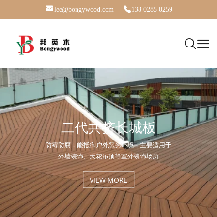
lee@bongywood.com
138 0285 0259
铝合金塑木围栏
塑木复合地板
二代共挤长城板
防水防潮，不易褪色，无需刷漆保养，广泛应用于
防霉防腐，能抵御户外恶劣环境，主要适用于
VIEW MORE
VIEW MORE
外墙装饰、天花吊顶等室外装饰场所
庭院、花园、阳台等场所