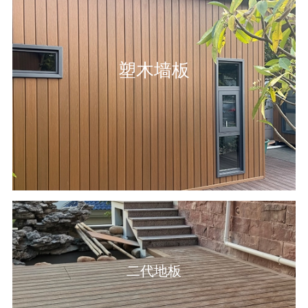
塑木墙板
二代地板