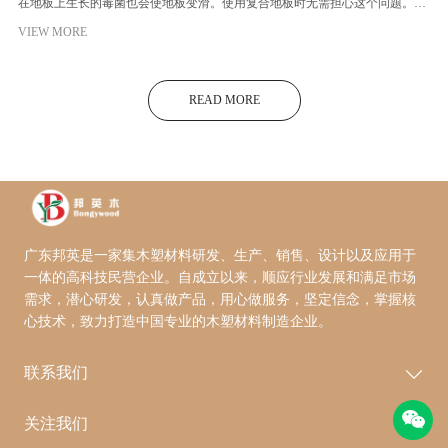
在地板上生长的毒菌也会使地板变滑。使用复合地板时无需担心这个问题。这
种耐用且低维护的复合材料不会开裂和腐烂，长期使用后也不需要涂漆。 大多
VIEW MORE
数木塑地板 具有防潮性能，与普通木塑地板相比，我们设计和制造的复合地板
产品更注重提高防滑性能，木塑地板看起来和感觉都像木头，但它实际上是由
高密度塑料和木纤维制成的，硬度比木材高。目前，我们使用的塑料和木材混
READ MORE
合使用的表面与木材的纹理相似，表面更粗糙，进一步提高了防滑性能。 我们
制造的每一块木塑地被都在两面使用不同的表面处理，一侧是光滑的，另一侧
是有凹槽的，在需要更好的防滑件能的地方，可以将带槽的表面朝上安装，无
论是赤脚走路还是穿鞋都不容易滑倒。 有时，打滑是由地板表面的毒菌引起
的。霉菌不会在地板上生长，但地板上的花粉、树叶或其他碎屑可能会导致毒
菌，需要注意的是，日常使用中要用肥皂和水定期清洁地板，保持地板清洁。
广东邦英是一家集木塑材料研发、生产、销售、设计以及应用于
一体的高科技民营企业。自成立以来，顺应行业发展和满足市场
需求，潜心研发，认真做产品，用心做服务，坚定信念，掌握核
心技术，致力打造中国专业的木塑材料制造企业。
联系我们
关注我们