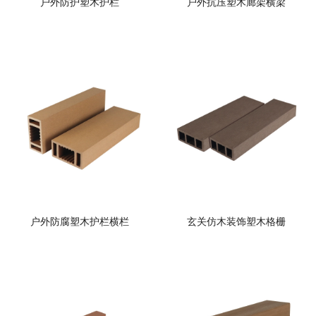
户外防护塑木护栏
户外抗压塑木廊架横梁
户外防腐塑木护栏横栏
玄关仿木装饰塑木格栅